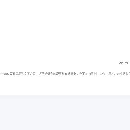
GMT+8, 
web页面展示和文字介绍，绝不提供在线观看和存储服务，也不参与录制、上传、压片。若本站收录内容无