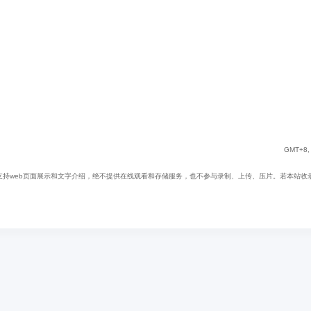
GMT+8, 
web页面展示和文字介绍，绝不提供在线观看和存储服务，也不参与录制、上传、压片。若本站收录内容无