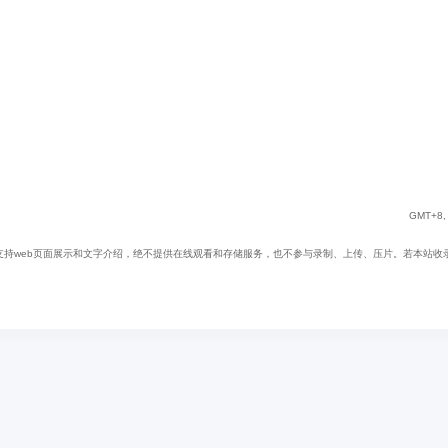
GMT+8, 
web页面展示和文字介绍，绝不提供在线观看和存储服务，也不参与录制、上传、压片。若本站收录内容无