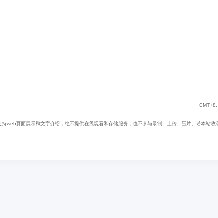
GMT+8, 
web页面展示和文字介绍，绝不提供在线观看和存储服务，也不参与录制、上传、压片。若本站收录内容无