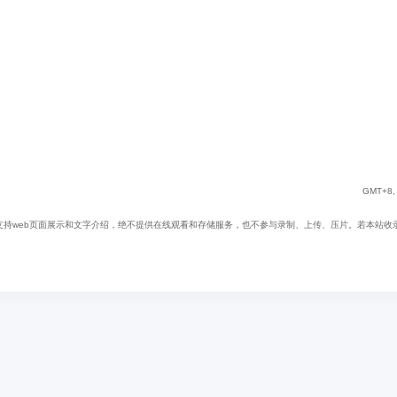
GMT+8, 
web页面展示和文字介绍，绝不提供在线观看和存储服务，也不参与录制、上传、压片。若本站收录内容无