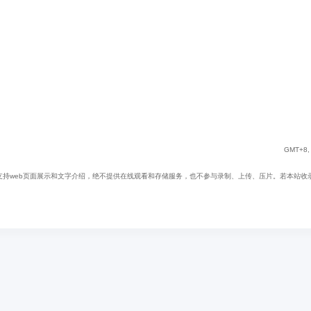
GMT+8, 
web页面展示和文字介绍，绝不提供在线观看和存储服务，也不参与录制、上传、压片。若本站收录内容无