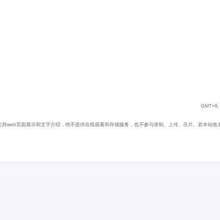
GMT+8, 
web页面展示和文字介绍，绝不提供在线观看和存储服务，也不参与录制、上传、压片。若本站收录内容无