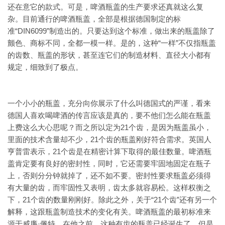
还在意它的款式。可是，啤酒瓶盖的生产要求还真就这么复
杂。目前通行的啤酒瓶盖，全部是根据德国制定的标
准“DIN6099”制造出的。只要达到这个标准，做出来的瓶盖除了
颤色、商标不同，全都一模一样。是的，这种“一样”不仅指瓶盖
的齿数、瓶盖的形状，甚至连它们的制造材料、直径大小都有
规定，细致到了极点。
一个小小的瓶盖，充分向你展示了什么叫德国式的严谨，看来
德国人喜欢喝啤酒的传言应该是真的，要不他们怎么能在瓶盖
上费这么大心思呢？而之所以定为21个齿，是因为瓶盖虽小，
里面的技术含量却不少，21个齿的瓶盖刚好符合需求。英国人
亨普雷表示，21个齿是在精密计算下取得的最佳数量。啤酒瓶
盖肯定要有良好的密封性，同时，它还需要牢固地固定在瓶子
上，否则分分钟就掉了，还不如不要。密封性要求瓶盖必须得
有大量的齿，而牢固性又表明，齿太多就容易松。这样权衡之
下，21个齿的数量刚刚好。除此之外，关于“21个齿”还有另一个
解释，这跟瓶盖制造技术的变化有关。啤酒瓶盖的最初标准来
源于威廉·佩特，在他之前，这种有齿的瓶盖已经诞生了，但是