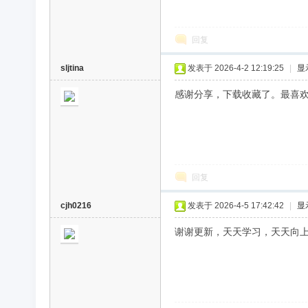
回复
sljtina
发表于 2026-4-2 12:19:25
|
显
感谢分享，下载收藏了。最喜
回复
cjh0216
发表于 2026-4-5 17:42:42
|
显
谢谢更新，天天学习，天天向