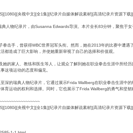
TS][1080i][央视中文][全1集][纪录片自媒体解说素材][高清纪录片资源下
人物纪录片，由Susanna Edwards导演。本片全长83分钟，聚焦于女子
瑞典著名的女子拳击手，曾获得WBC世界冠军头衔。然而，她在2013年的比赛
生活都造成了巨大影响，并使她重新审视了自己的选择和价值观。
lberg以及她的家人、教练和医生等人，让观众了解到她在职业拳击生涯中
从事这项运动的态度和偏见。
深的瑞典人物纪录片，它通过展示Frida Wallberg在职业拳击生
育运动的权利和选择。同时，它也展示了Frida Wallberg的勇气和
~~~~~~~~~~~~~~~~~
TS][1080i][央视中文][全1集][纪录片自媒体解说素材][高清纪录片资源下
-2585-1-1.html