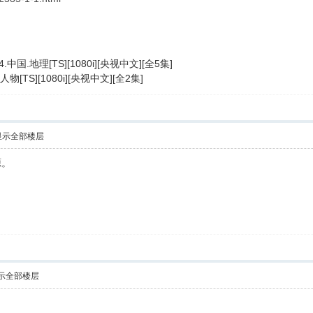
国.地理[TS][1080i][央视中文][全5集]
物[TS][1080i][央视中文][全2集]
显示全部楼层
源。
示全部楼层