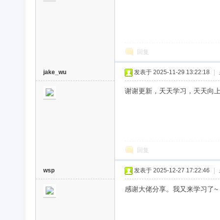
回复
jake_wu
发表于 2025-11-29 13:22:18
|
谢谢更新，天天学习，天天向
回复
wsp
发表于 2025-12-27 17:22:46
|
感谢大佬分享。我又来学习了~