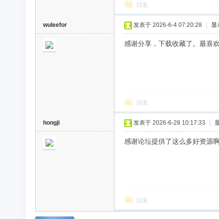
回复
wuleefor
发表于 2026-6-4 07:20:28
|
显
感谢分享，下载收藏了。最喜
回复
hongji
发表于 2026-6-28 10:17:33
|
感谢论坛提供了这么多好资源
回复