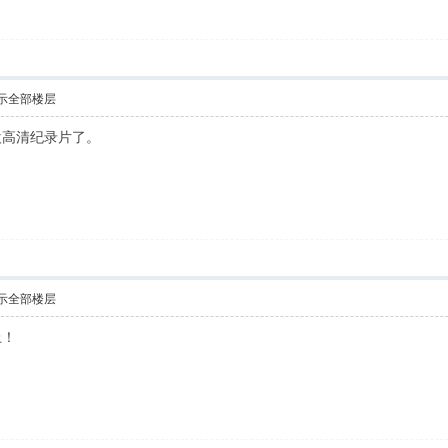
示全部楼层
欢高清纪录片了。
示全部楼层
上！