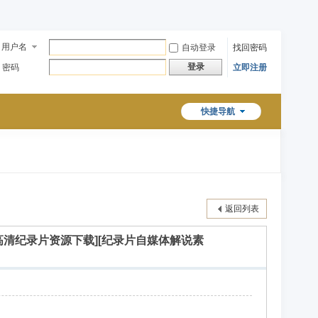
用户名
自动登录
找回密码
登录
密码
立即注册
快捷导航
返回列表
素材][高清纪录片资源下载][纪录片自媒体解说素