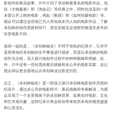
影创作的幕后故事。片中介绍了卓别林最著名的电影作品，包
括《大独裁者》和《淘金记》等经典之作，同时也涉及到一些
未曾公开上映的电影，例如《教授》和《如何拍摄电影》等。
观众可以通过这些或已为人所知或未为人知的电影作品，了解
卓别林的创作思路和技巧，甚至还能见证他那些被遗失多年的
珍贵电影片段。
值得一提的是，《卓别林秘史》不同于传统的纪录片，它并不
是简单地对卓别林的生平事迹进行描述，而是以卓别林的电影
创作为主线，深入探讨他创作过程中的种种困难和突破。此
外，片中还有一些珍贵的幕后插曲和未公开的电影花絮，这让
观众得以更全面地认识卓别林这位影史巨匠。
总之，《卓别林秘史》是一部深入探讨卓别林电影创作历程的
纪录片，通过未公开的电影样片、幕后插曲和专家解读，为观
众呈现了一个全景视角下的卓别林世界。如果你对电影、文化
和艺术感兴趣，这部纪录片将会给你带来前所未有的视觉盛宴
和心灵洗礼。