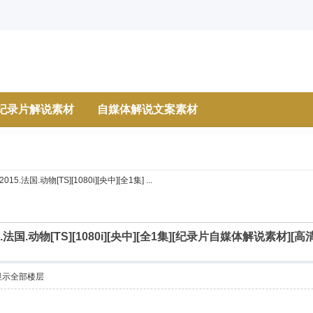
纪录片解说素材
自媒体解说文案素材
.法国.动物[TS][1080i][央中][全1集] ...
法国.动物[TS][1080i][央中][全1集][纪录片自媒体解说素材
显示全部楼层