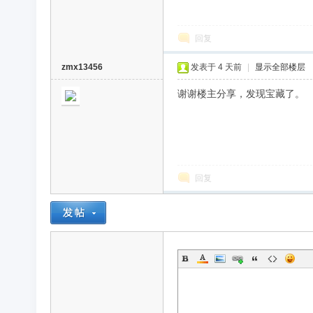
回复
zmx13456
发表于
4 天前
|
显示全部楼层
谢谢楼主分享，发现宝藏了。
回复