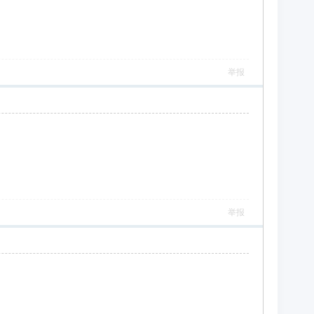
举报
举报