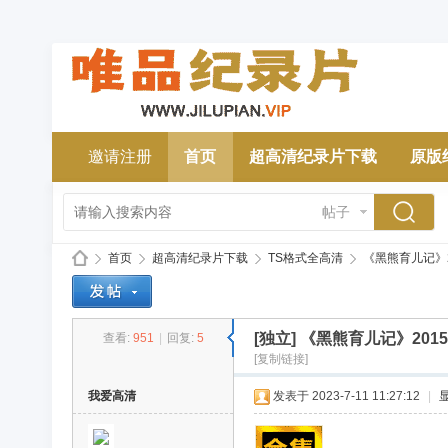
邀请注册
首页
超高清纪录片下载
原版
帖子
首页
超高清纪录片下载
TS格式全高清
《黑熊育儿记》2015
[独立]
《黑熊育儿记》2015.
查看:
951
|
回复:
5
唯
»
›
›
›
[复制链接]
我爱高清
发表于 2023-7-11 11:27:12
|