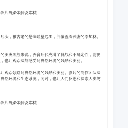
][纪录片自媒体解说素材]
岛尽头，被古老的悬崖峭壁包围，并覆盖着茂密的泰加林。
亲的美洲黑熊来说，养育后代充满了挑战和不确定性，需要
私，也让观众深刻感受到自然环境的残酷和美丽。
也让观众领略到自然环境的残酷和美丽。影片的制作团队深
的自然环境和生态系统，同时，也让人们反思和探索人类与
][纪录片自媒体解说素材]