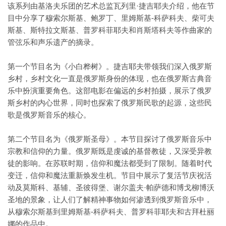
该系列由基洛夫乐团的艺术总监瓦列里·捷吉耶夫介绍，他在节
目中分享了穆索尔斯基、鲍罗丁、里姆斯基-科萨科夫、柴可夫
斯基、斯特拉文斯基、普罗科菲耶夫和肖斯塔科夫等作曲家的
管弦乐和声乐遗产的摘录。
第一个节目名为《小白桦树》。捷吉耶夫带领我们深入俄罗斯
乡村，乡村文化一直是俄罗斯身份的体现，也在俄罗斯古典音
乐中扮演重要角色。这部电影在偏远的乡村拍摄，展示了俄罗
斯乡村的内心世界，同时也探索了俄罗斯民歌的起源，这些民
歌是俄罗斯音乐的核心。
第二个节目名为《俄罗斯圣母》。本节目探讨了俄罗斯音乐中
宗教和信仰的力量。俄罗斯既是虔诚的基督教徒，又深受异教
徒的影响。在苏联时期，信仰和魔法都受到了限制。随着时代
变迁，信仰和魔法重新焕发生机。节目中展示了复活节庆祝活
动及莫斯科、基辅、圣彼得堡、谢尔盖夫·帕萨德和博戈柳博沃
圣地的景象，让人们了解精神事物如何渗透到俄罗斯音乐中，
从穆索尔斯基到里姆斯基-科萨科夫、普罗科菲耶夫和古拜杜丽
娜的作品中。