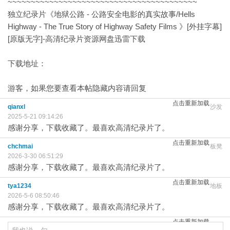
~~~~~~~~~~~~~~~~~~~~~~~~~~~~~~~~~~~~~~~~~
独立纪录片《地狱公路 - 公路安全电影的真实故事/Hells
Highway - The True Story of Highway Safety Films 》[外挂字幕]
[原版无字]-高清纪录片资源网盘迅雷下载
下载地址：
游客，如果您要查看本帖隐藏内容请
回复
点击重新加载
qianxl
沙发
2025-5-21 09:14:26
感谢分享，下载收藏了。最喜欢高清纪录片了。
点击重新加载
chchmai
板凳
2026-3-30 06:51:29
感谢分享，下载收藏了。最喜欢高清纪录片了。
点击重新加载
tya1234
地板
2026-5-6 08:50:46
感谢分享，下载收藏了。最喜欢高清纪录片了。
点击重新加载