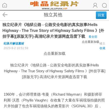
独立其他
回复
独立纪录片《地狱公路 - 公路安全电影的真实故事/Hells
Highway - The True Story of Highway Safety Films 》[外
挂字幕][原版无字]-高清纪录片资源网盘迅雷下载
看全部
点击重新加载
纪录片解说素材
楼主
2023-9-2 10:51:59
收藏
点击重新加载
独立纪录片《地狱公路 - 公路安全电影的真实故事/Hells
Highway - The True Story of Highway Safety Films 》[外挂字幕]
[原版无字]-高清纪录片资源网盘迅雷下载
1960年，会计师理查德·韦曼（Richard Wayman）和摄影师菲
利斯·沃恩（Phyllis Vaughn）在收集了大量在车祸现场拍摄的照
片并拍摄了包含车祸现场镜头的教育影片《SIGNAL 30》后，