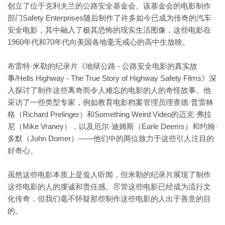
创立了位于克利夫兰的公路安全基金会。该基金会的电影制作
部门Safety Enterprises随后制作了许多如今已成为传奇的汽车
安全电影，其中融入了极其恐怖的现实生活图像，这些电影在
1960年代和70年代向美国各地毫无戒心的高中生放映。
布雷特·米勒的纪录片《地狱公路 - 公路安全电影的真实故
事/Hells Highway - The True Story of Highway Safety Films》深
入探讨了制作这些离奇而令人难忘的电影的人的奇怪故事。他
采访了一些类型专家，例如教育电影档案管理员理查德·普雷林
格（Richard Prelinger）和Something Weird Video的迈克·弗拉
尼（Mike Vraney），以及厄尔·迪姆斯（Earle Deems）和约翰·
多默（John Domer）——他们中的两位致力于这些引人注目的
好奇心。
虽然这些电影本质上是耸人听闻，但米勒的纪录片展现了制作
这些电影的人的虔诚和责任感。尽管这些电影已经成为流行文
化传奇，但我们毫不怀疑那些制作这些电影的人出于善意的目
的。