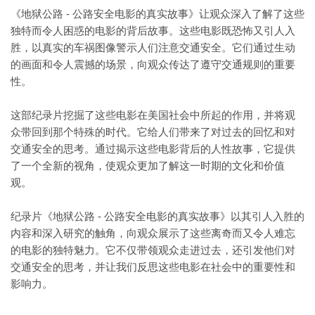
《地狱公路 - 公路安全电影的真实故事》让观众深入了解了这些
独特而令人困惑的电影的背后故事。这些电影既恐怖又引人入
胜，以真实的车祸图像警示人们注意交通安全。它们通过生动
的画面和令人震撼的场景，向观众传达了遵守交通规则的重要
性。
这部纪录片挖掘了这些电影在美国社会中所起的作用，并将观
众带回到那个特殊的时代。它给人们带来了对过去的回忆和对
交通安全的思考。通过揭示这些电影背后的人性故事，它提供
了一个全新的视角，使观众更加了解这一时期的文化和价值
观。
纪录片《地狱公路 - 公路安全电影的真实故事》以其引人入胜的
内容和深入研究的触角，向观众展示了这些离奇而又令人难忘
的电影的独特魅力。它不仅带领观众走进过去，还引发他们对
交通安全的思考，并让我们反思这些电影在社会中的重要性和
影响力。