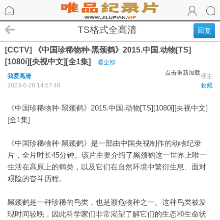
TS格式全高清
回复
[CCTV] 《中国珍稀物种·黑颈鹤》2015.中国.动物[TS]
[1080i][央视中文][全1集]
看全部
点击重新加载
我爱高清
楼主
2023-6-26 14:57:40
收藏
《中国珍稀物种·黑颈鹤》2015.中国.动物[TS][1080i][央视中文]
[全1集]
《中国珍稀物种·黑颈鹤》是一部由中国央视制作的动物纪录
片，全片时长45分钟。该片主要介绍了黑颈鹤这一世界上唯一
生活在高原上的鹤类，以及它们在自然环境中繁衍生息、面对
艰险的奋斗历程。
黑颈鹤是一种珍稀的鸟类，也是濒危物种之一。这种鸟类被发
现时间较晚，因此科学家们非常渴望了解它们的生态和生命状