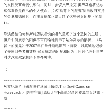
的女性受害者提供帮助。同时，参议员巴拉克·奥巴马也将达尔
富尔看作是自己的个人使命。片名“马背上的魔鬼”源自政府支持
的金戈威德民兵，而施泰德尔正是目睹了这些民兵所犯下的暴
行。
导演桑德伯格和斯特恩以谨慎的语气呈现了这个恐怖的主题，
但片中所展示的图像不言而喻地揭示了达尔富尔的惨状。《马
背上的魔鬼》于2007年在圣丹斯电影节上首映，以真诚地记录
了美国目击者布莱恩·施泰德尔的所见和所为，同时也呼吁世界
对达尔富尔危机给予更多关注。
（
~~~~~~~~~~~~~~~~~~~~~~~~~~~~~~~~~~~~~~~~~
独立纪录片《恶魔骑在马背上降临/The Devil Came on
Horseback 》[外挂字幕][原版无字]-高清纪录片资源网盘迅雷下
载