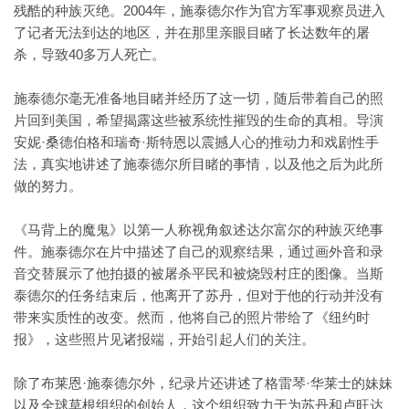
残酷的种族灭绝。2004年，施泰德尔作为官方军事观察员进入
了记者无法到达的地区，并在那里亲眼目睹了长达数年的屠
杀，导致40多万人死亡。
施泰德尔毫无准备地目睹并经历了这一切，随后带着自己的照
片回到美国，希望揭露这些被系统性摧毁的生命的真相。导演
安妮·桑德伯格和瑞奇·斯特恩以震撼人心的推动力和戏剧性手
法，真实地讲述了施泰德尔所目睹的事情，以及他之后为此所
做的努力。
《马背上的魔鬼》以第一人称视角叙述达尔富尔的种族灭绝事
件。施泰德尔在片中描述了自己的观察结果，通过画外音和录
音交替展示了他拍摄的被屠杀平民和被烧毁村庄的图像。当斯
泰德尔的任务结束后，他离开了苏丹，但对于他的行动并没有
带来实质性的改变。然而，他将自己的照片带给了《纽约时
报》，这些照片见诸报端，开始引起人们的关注。
除了布莱恩·施泰德尔外，纪录片还讲述了格雷琴·华莱士的妹妹
以及全球草根组织的创始人，这个组织致力于为苏丹和卢旺达